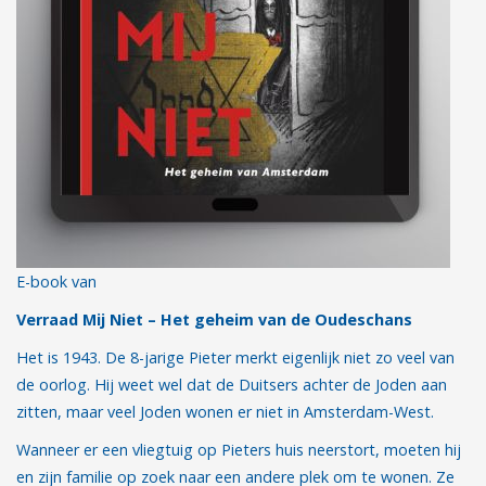
E-book van
Verraad Mij Niet – Het geheim van de Oudeschans
Het is 1943. De 8-jarige Pieter merkt eigenlijk niet zo veel van
de oorlog. Hij weet wel dat de Duitsers achter de Joden aan
zitten, maar veel Joden wonen er niet in Amsterdam-West.
Wanneer er een vliegtuig op Pieters huis neerstort, moeten hij
en zijn familie op zoek naar een andere plek om te wonen. Ze